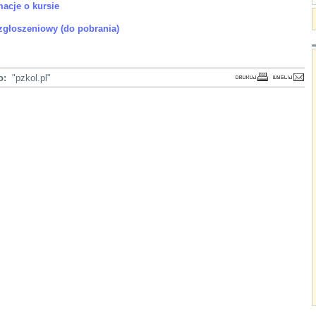
macje o kursie
zgłoszeniowy (do pobrania)
o:
"pzkol.pl"