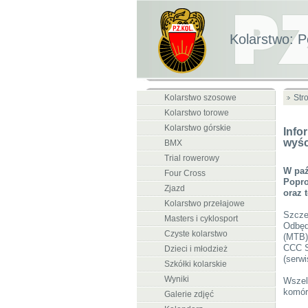
Kolarstwo: P
Kolarstwo szosowe
Str
Kolarstwo torowe
Kolarstwo górskie
Info
wyśc
BMX
Trial rowerowy
W paź
Four Cross
Popro
Zjazd
oraz 
Kolarstwo przełajowe
Szcze
Masters i cyklosport
Odbęd
Czyste kolarstwo
(MTB)
CCC Sp
Dzieci i młodzież
(serwi
Szkółki kolarskie
Wyniki
Wszelk
komór
Galerie zdjęć