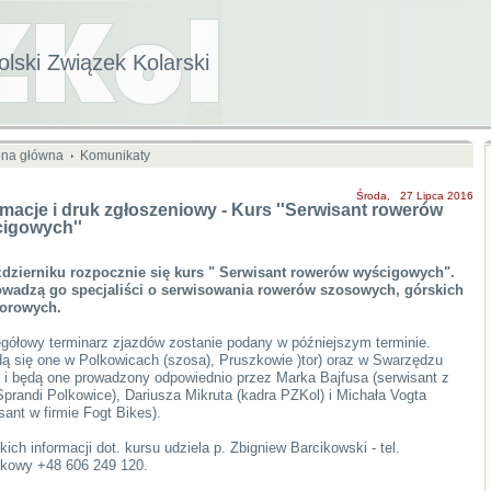
olski Związek Kolarski
ona główna
Komunikaty
Środa, 27 Lipca 2016
rmacje i druk zgłoszeniowy - Kurs ''Serwisant rowerów
igowych''
dzierniku rozpocznie się kurs " Serwisant rowerów wyścigowych".
wadzą go specjaliści o serwisowania rowerów szosowych, górskich
torowych.
gółowy terminarz zjazdów zostanie podany w późniejszym terminie.
ą się one w Polkowicach (szosa), Pruszkowie )tor) oraz w Swarzędzu
 i będą one prowadzony odpowiednio przez Marka Bajfusa (serwisant z
randi Polkowice), Dariusza Mikruta (kadra PZKol) i Michała Vogta
sant w firmie Fogt Bikes).
ich informacji dot. kursu udziela p. Zbigniew Barcikowski - tel.
kowy +48 606 249 120.