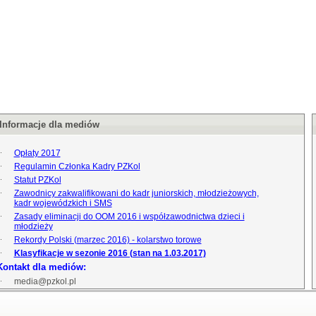
Informacje dla mediów
Opłaty 2017
Regulamin Członka Kadry PZKol
Statut PZKol
Zawodnicy zakwalifikowani do kadr juniorskich, młodzieżowych,
kadr wojewódzkich i SMS
Zasady eliminacji do OOM 2016 i współzawodnictwa dzieci i
młodzieży
Rekordy Polski (marzec 2016) - kolarstwo torowe
Klasyfikacje w sezonie 2016 (stan na 1.03.2017)
Kontakt dla mediów:
media@pzkol.pl